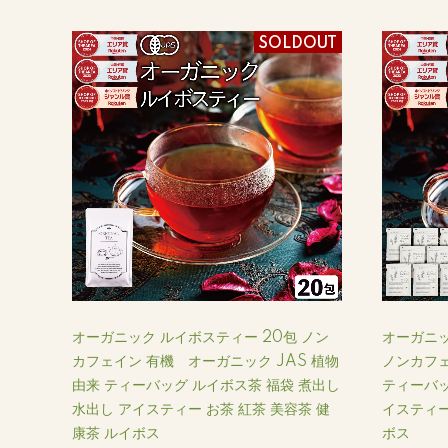
SOLDOUT
オーガニック ルイボスティー 20包 ノン
オーガニッ
カフェイン 有機 オーガニック JAS 植物
ノンカフェ
由来 ティーバッグ ルイボス茶 福袋 煮出し
ティーバッ
水出し アイスティー お茶 紅茶 美容茶 健
イスティー
康茶 ルイボス
ボス