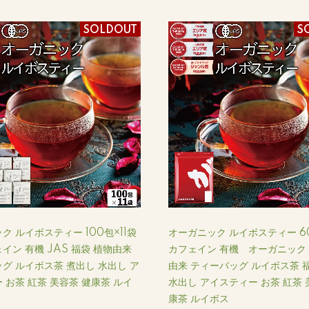
SOLDOUT
S
ク ルイボスティー 100包×11袋
オーガニック ルイボスティー 6
イン 有機 JAS 福袋 植物由来
カフェイン 有機 オーガニック 
グ ルイボス茶 煮出し 水出し ア
由来 ティーバッグ ルイボス茶 
 お茶 紅茶 美容茶 健康茶 ルイ
水出し アイスティー お茶 紅茶 
康茶 ルイボス