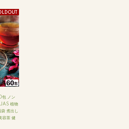
OLDOUT
0包 ノン
JAS 植物
福袋 煮出し
美容茶 健