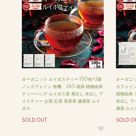
オーガニック ルイボスティー 100包×3袋
オーガニッ
ノンカフェイン 有機 JAS 福袋 植物由来
カフェイン
ティーバッグ ルイボス茶 煮出し 水出し ア
植物由来 
イスティー お茶 紅茶 美容茶 健康茶 ルイ
水出し ア
ボス
康茶 ルイ
SOLD OUT
SOLD O