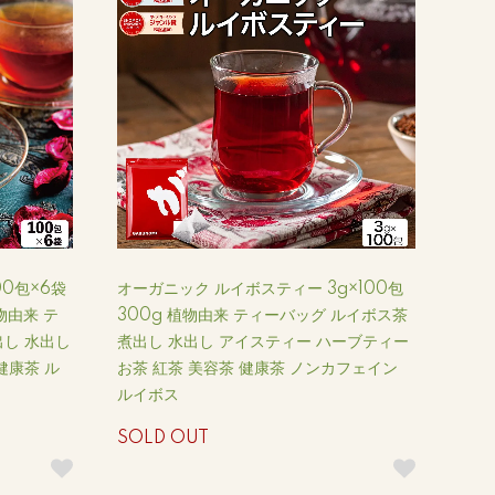
0包×6袋
オーガニック ルイボスティー 3g×100包
物由来 テ
300g 植物由来 ティーバッグ ルイボス茶
出し 水出し
煮出し 水出し アイスティー ハーブティー
健康茶 ル
お茶 紅茶 美容茶 健康茶 ノンカフェイン
ルイボス
SOLD OUT