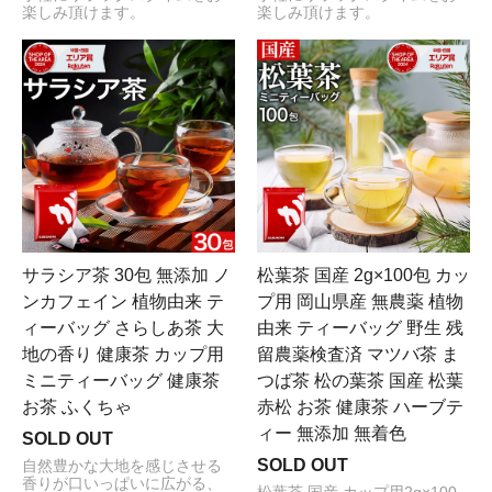
楽しみ頂けます。
楽しみ頂けます。
サラシア茶 30包 無添加 ノ
松葉茶 国産 2g×100包 カッ
ンカフェイン 植物由来 テ
プ用 岡山県産 無農薬 植物
ィーバッグ さらしあ茶 大
由来 ティーバッグ 野生 残
地の香り 健康茶 カップ用
留農薬検査済 マツバ茶 ま
ミニティーバッグ 健康茶
つば茶 松の葉茶 国産 松葉
お茶 ふくちゃ
赤松 お茶 健康茶 ハーブテ
ィー 無添加 無着色
SOLD OUT
SOLD OUT
自然豊かな大地を感じさせる
香りが口いっぱいに広がる、