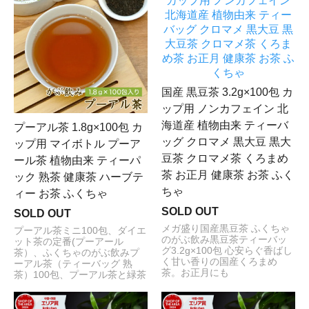
国産 黒豆茶 3.2g×100包 カ
ップ用 ノンカフェイン 北
海道産 植物由来 ティーバ
プーアル茶 1.8g×100包 カ
ッグ クロマメ 黒大豆 黒大
ップ用 マイボトル プーア
豆茶 クロマメ茶 くろまめ
ール茶 植物由来 ティーパ
茶 お正月 健康茶 お茶 ふく
ック 熟茶 健康茶 ハーブテ
ちゃ
ィー お茶 ふくちゃ
SOLD OUT
SOLD OUT
メガ盛り国産黒豆茶 ふくちゃ
プーアル茶ミニ100包、ダイエ
のがぶ飲み黒豆茶ティーバッ
ット茶の定番(プーアール
グ3.2g×100包 心安らぐ香ばし
茶）、ふくちゃのがぶ飲みプ
く甘い香りの国産くろまめ
ーアル茶（ティーバッグ 熟
茶。お正月にも
茶）100包、プーアル茶と緑茶