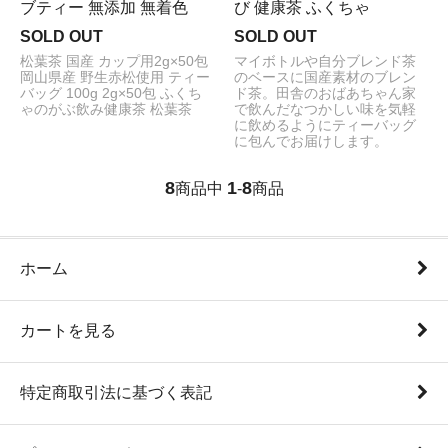
ブティー 無添加 無着色
び 健康茶 ふくちゃ
SOLD OUT
SOLD OUT
松葉茶 国産 カップ用2g×50包
マイボトルや自分ブレンド茶
岡山県産 野生赤松使用 ティー
のベースに国産素材のブレン
バッグ 100g 2g×50包 ふくち
ド茶。田舎のおばあちゃん家
ゃのがぶ飲み健康茶 松葉茶
で飲んだなつかしい味を気軽
に飲めるようにティーバッグ
に包んでお届けします。
8
1
8
商品中
-
商品
ホーム
カートを見る
特定商取引法に基づく表記