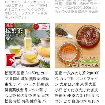
松葉茶 国産 カップ用2g×100
ローカロリー&ノンカフェイン
包 岡山県産 野生赤松使用 ティ
の健康茶です。カップ用紐付
ーバッグ2g×100包 200g ふく
きミニティーバッグなので、
ちゃのがぶ飲み健康茶 松葉茶
手軽にリラックスタイムをお
楽しみ頂けます。
松葉茶 国産 2g×50包 カッ
国産 十六みのり茶 2g×100
プ用 岡山県産 無農薬 植物
包 カップ用 ノンカフェイ
由来 ティーバッグ 野生 残
ン 大麦 はと麦 米 黒大豆
留農薬検査済 マツバ茶 ま
小豆 どくだみ たまねぎ皮
つば茶 松の葉茶 国産 日本
熊笹 杜仲 桑の葉 びわ葉 ウ
松葉 赤松 お茶 健康茶 ハー
コン ごま 目薬の木 あわ き