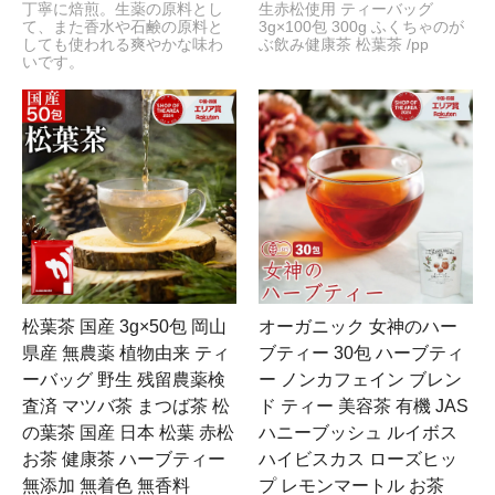
丁寧に焙煎。生薬の原料とし
生赤松使用 ティーバッグ
て、また香水や石鹸の原料と
3g×100包 300g ふくちゃのが
しても使われる爽やかな味わ
ぶ飲み健康茶 松葉茶 /pp
いです。
松葉茶 国産 3g×50包 岡山
オーガニック 女神のハー
県産 無農薬 植物由来 ティ
ブティー 30包 ハーブティ
ーバッグ 野生 残留農薬検
ー ノンカフェイン ブレン
査済 マツバ茶 まつば茶 松
ド ティー 美容茶 有機 JAS
の葉茶 国産 日本 松葉 赤松
ハニーブッシュ ルイボス
お茶 健康茶 ハーブティー
ハイビスカス ローズヒッ
無添加 無着色 無香料
プ レモンマートル お茶