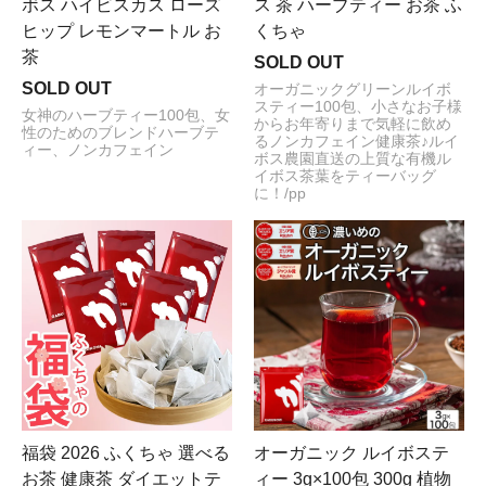
ボス ハイビスカス ローズ
ス 茶 ハーブティー お茶 ふ
ヒップ レモンマートル お
くちゃ
茶
SOLD OUT
SOLD OUT
オーガニックグリーンルイボ
スティー100包、小さなお子様
女神のハーブティー100包、女
からお年寄りまで気軽に飲め
性のためのブレンドハーブテ
るノンカフェイン健康茶♪ルイ
ィー、ノンカフェイン
ボス農園直送の上質な有機ル
イボス茶葉をティーバッグ
に！/pp
福袋 2026 ふくちゃ 選べる
オーガニック ルイボステ
お茶 健康茶 ダイエットテ
ィー 3g×100包 300g 植物