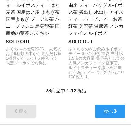
ィー ルイボスティー はと
由来 ティーバッグ ルイボ
麦茶 国産はと麦 よもぎ茶
ス茶 煮出し 水出し アイス
国産よもぎ プーアル茶 ハ
ティー ハーブティー お茶
ニーブッシュ 黒烏龍茶 国
紅茶 美容茶 健康茶 ノンカ
産桑の葉茶 ふくちゃ
フェイン ルイボス
SOLD OUT
SOLD OUT
ふくちゃの福袋2026。 人気の
ふくちゃのがぶ飲みルイボス
お茶9種類の中から選んだお茶
ティー 3g×100包 福袋 当社比
1種類がたっぷり５袋入って、
1.5倍の大容量 美容茶としての
限定クーポンでお得に！
人気ノンカフェイン健康茶、
ルイボスティーを濃いめに味
わう3g ティーバッグ たっぷり
100包入り。
28
1
12
商品中
-
商品
戻る
次へ