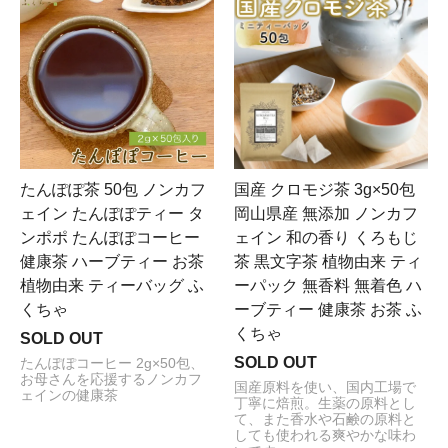
たんぽぽ茶 50包 ノンカフ
国産 クロモジ茶 3g×50包
ェイン たんぽぽティー タ
岡山県産 無添加 ノンカフ
ンポポ たんぽぽコーヒー
ェイン 和の香り くろもじ
健康茶 ハーブティー お茶
茶 黒文字茶 植物由来 ティ
植物由来 ティーバッグ ふ
ーパック 無香料 無着色 ハ
くちゃ
ーブティー 健康茶 お茶 ふ
くちゃ
SOLD OUT
SOLD OUT
たんぽぽコーヒー 2g×50包、
お母さんを応援するノンカフ
国産原料を使い、国内工場で
ェインの健康茶
丁寧に焙煎。生薬の原料とし
て、また香水や石鹸の原料と
しても使われる爽やかな味わ