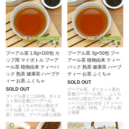
プーアル茶 1.8g×100包 カ
プーアル茶 3g×50包 プー
ップ用 マイボトル プーア
アール茶 植物由来 ティー
ール茶 植物由来 ティーパ
パック 熟茶 健康茶 ハーブ
ック 熟茶 健康茶 ハーブテ
ティー お茶 ふくちゃ
ィー お茶 ふくちゃ
SOLD OUT
SOLD OUT
プーアル茶、ダイエット茶の
定番(プーアール茶）、ふくち
プーアル茶ミニ100包、ダイエ
ゃのがぶ飲みプーアル茶、テ
ット茶の定番(プーアール
ィーパック2か月分（ティーバ
茶）、ふくちゃのがぶ飲みプ
ッグ 熟茶）50包、プーアル茶
ーアル茶（ティーバッグ 熟
と緑茶
茶）100包、プーアル茶と緑茶