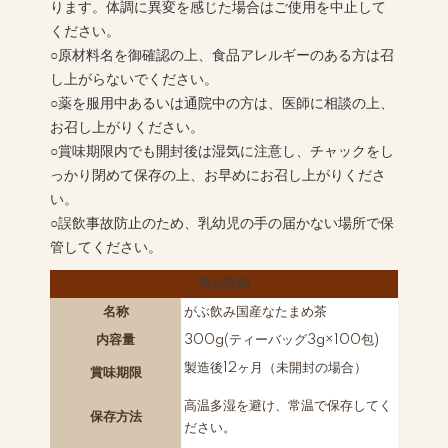
ります。体調に異変を感じた場合はご使用を中止して
ください。
○原材料名を御確認の上、食品アレルギーのある方は召
し上がらないでください。
○薬を服用中あるいは通院中の方は、医師に相談の上、
お召し上がりください。
○賞味期限内でも開封後は湿気に注意し、チャックをし
っかり閉めて保存の上、お早めにお召し上がりくださ
い。
○誤飲事故防止のため、乳幼児の手の届かない場所で保
管してください。
商品詳細
名称
がぶ飲み国産なたまめ茶
内容量
300g(ティーバッグ3g×100包)
製造後12ヶ月（未開封の場合）
賞味期限
高温多湿を避け、常温で保存してく
保存方法
ださい。