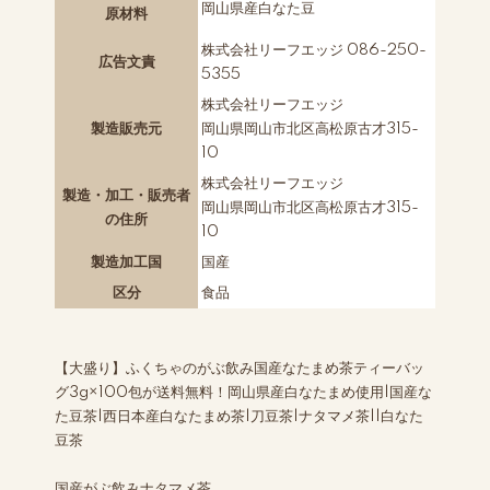
岡山県産白なた豆
原材料
株式会社リーフエッジ 086-250-
広告文責
5355
株式会社リーフエッジ
製造販売元
岡山県岡山市北区高松原古才315-
10
株式会社リーフエッジ
製造・加工・販売者
岡山県岡山市北区高松原古才315-
の住所
10
製造加工国
国産
区分
食品
【大盛り】ふくちゃのがぶ飲み国産なたまめ茶ティーバッ
グ3g×100包が送料無料！岡山県産白なたまめ使用|国産な
た豆茶|西日本産白なたまめ茶|刀豆茶|ナタマメ茶||白なた
豆茶
国産がぶ飲みナタマメ茶