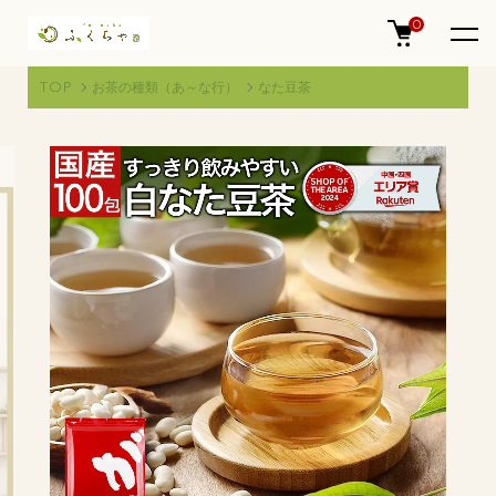
0
TOP
お茶の種類（あ～な行）
なた豆茶