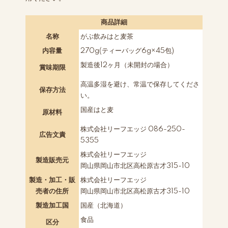
商品詳細
名称
がぶ飲みはと麦茶
内容量
270g(ティーバッグ6g×45包)
製造後12ヶ月（未開封の場合）
賞味期限
高温多湿を避け、常温で保存してくださ
保存方法
い。
国産はと麦
原材料
株式会社リーフエッジ 086-250-
広告文責
5355
株式会社リーフエッジ
製造販売元
岡山県岡山市北区高松原古才315-10
製造・加工・販
株式会社リーフエッジ
売者の住所
岡山県岡山市北区高松原古才315-10
製造加工国
国産（北海道）
食品
区分