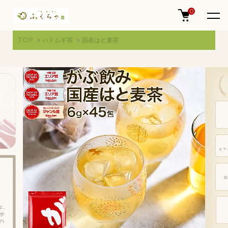
0
TOP
ハトムギ茶
国産はと麦茶