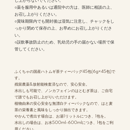
し上がらないでください。
○薬を服用中あるいは通院中の方は、医師に相談の上、
お召し上がりください。
○賞味期限内でも開封後は湿気に注意し、チャックをし
っかり閉めて保存の上、お早めにお召し上がりくださ
い。
○誤飲事故防止のため、乳幼児の手の届かない場所で保
管してください。
ふくちゃの国産ハトムギ茶ティーバッグ45包(6g×45包)で
す。
残留農薬&放射能検査済なので、安心安全。
水出しも可能で、ノンカフェインのはとむぎ茶は、ご自宅
で誰でもお召し上がりいただけます。
植物由来の安心安全な無漂白ティーパックなので、はと麦
茶の栄養素と風味をしっかり抽出できます。
やかんで煮出す場合は、お湯1リットルにつき、1包を。
水出しの場合は、お水500ml-600mlにつき、1包をご利
用ください。