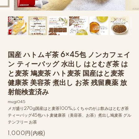
国産 ハトムギ茶 6×45包 ノンカフェイ
ン ティーバッグ 水出し はとむぎ茶 は
と麦茶 鳩麦茶 ハト麦茶 国産はと麦茶
健康茶 美容茶 煮出し お茶 残留農薬 放
射能検査済み
mugi045
メガ盛り270g国産はと麦茶100%ふくちゃのがぶ飲みはとむぎ茶
ティーバッグ45包ハト麦健康茶（美容茶、お茶）煮出し鳩麦茶 グル
テンフリー お茶
1,000円(内税)