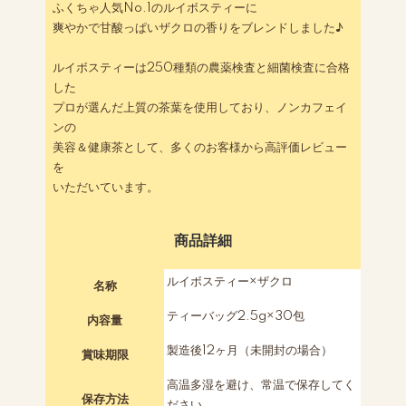
ふくちゃ人気No.1のルイボスティーに
爽やかで甘酸っぱいザクロの香りをブレンドしました♪
ルイボスティーは250種類の農薬検査と細菌検査に合格
した
プロが選んだ上質の茶葉を使用しており、ノンカフェイ
ンの
美容＆健康茶として、多くのお客様から高評価レビュー
を
いただいています。
商品詳細
ルイボスティー×ザクロ
名称
ティーバッグ2.5g×30包
内容量
製造後12ヶ月（未開封の場合）
賞味期限
高温多湿を避け、常温で保存してく
保存方法
ださい。