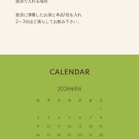
急須で入れる場合
急須に沸騰したお湯と本品1包を入れ
2～3分ほど蒸らしてお飲み下さい。
CALENDAR
2026年8月
日
月
火
水
木
金
土
1
2
3
4
5
6
7
8
9
10
11
12
13
14
15
16
17
18
19
20
21
22