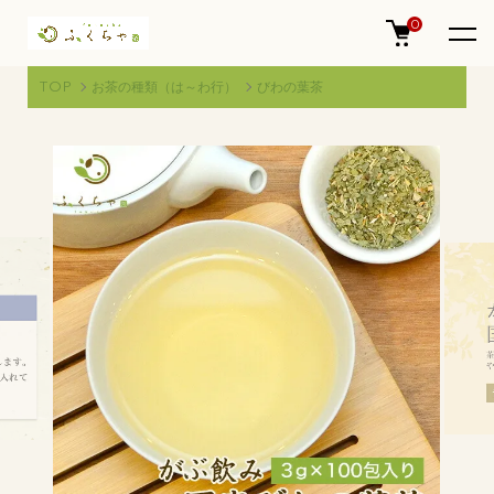
0
TOP
お茶の種類（は～わ行）
びわの葉茶