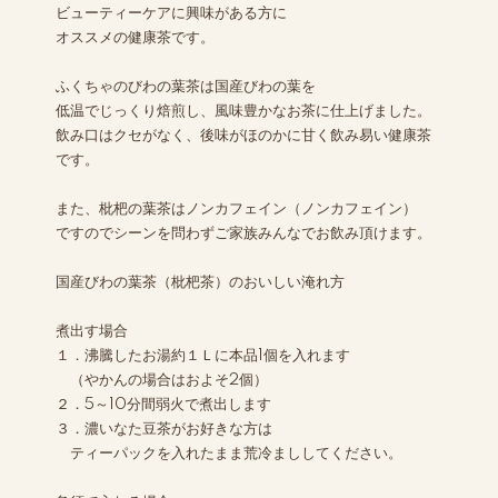
ビューティーケアに興味がある方に
オススメの健康茶です。
ふくちゃのびわの葉茶は国産びわの葉を
低温でじっくり焙煎し、風味豊かなお茶に仕上げました。
飲み口はクセがなく、後味がほのかに甘く飲み易い健康茶
です。
また、枇杷の葉茶はノンカフェイン（ノンカフェイン）
ですのでシーンを問わずご家族みんなでお飲み頂けます。
国産びわの葉茶（枇杷茶）のおいしい淹れ方
煮出す場合
１．沸騰したお湯約１Ｌに本品1個を入れます
（やかんの場合はおよそ2個）
２．5～10分間弱火で煮出します
３．濃いなた豆茶がお好きな方は
ティーパックを入れたまま荒冷まししてください。