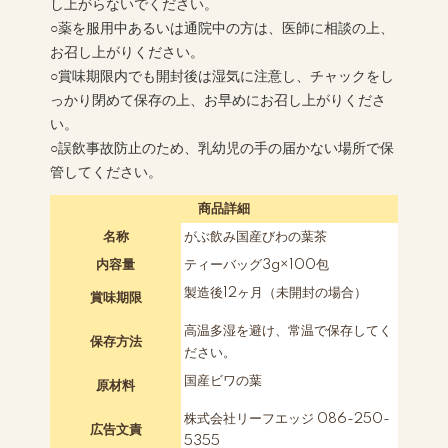
し上がらないでください。
○薬を服用中あるいは通院中の方は、医師に相談の上、
お召し上がりください。
○賞味期限内でも開封後は湿気に注意し、チャックをし
っかり閉めて保存の上、お早めにお召し上がりくださ
い。
○誤飲事故防止のため、乳幼児の手の届かない場所で保
管してください。
商品詳細
名称
がぶ飲み国産びわの葉茶
内容量
ティーバッグ3g×100包
製造後12ヶ月（未開封の場合）
賞味期限
高温多湿を避け、常温で保存してく
保存方法
ださい。
国産ビワの葉
原材料
株式会社リーフエッジ 086-250-
広告文責
5355