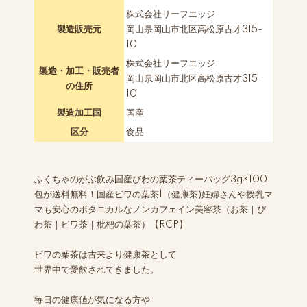
株式会社リーフエッジ
製造販売元
岡山県岡山市北区高松原古才315-
10
株式会社リーフエッジ
製造・加工・販売者
岡山県岡山市北区高松原古才315-
の住所
10
製造加工国
国産
区分
食品
ふくちゃのがぶ飲み国産びわの葉茶ティーバッグ3g×100
包が送料無料！国産ビワの葉茶|（健康茶)妊婦さんや授乳マ
マも安心のボタニカルなノンカフェイン美容茶（お茶｜び
わ茶｜ビワ茶｜枇杷の葉茶）【RCP】
ビワの葉茶は古来より健康茶として
世界中で愛飲されてきました。
毎日の健康値が気になる方や