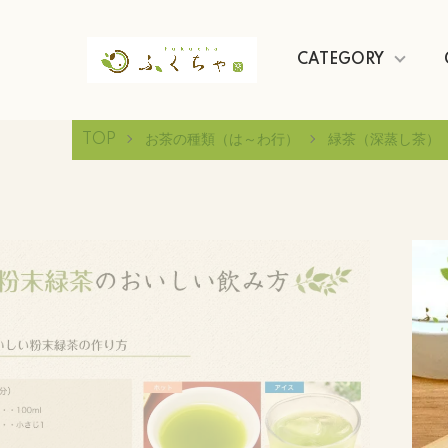
CATEGORY
TOP
お茶の種類（は～わ行）
緑茶（深蒸し茶）