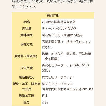
○誤飲事故防止のため、乳幼児の手の届かない場所で保
管してください。
商品詳細
名称
がぶ飲み国産黒豆玄米茶
内容量
ティーバッグ3g×100包
賞味期限
製造後12ヶ月（未開封の場合）
高温多湿を避け、常温で保存してく
保存方法
ださい。
緑茶、炒り玄米、黒大豆、宇治抹茶
原材料（原産国）
（全て国産）
株式会社リーフエッジ 086-250-
広告文責
5355
製造販売元
株式会社リーフエッジ
製造・加工・販売者
株式会社リーフエッジ
の住所
岡山県岡山市北区高松原古才315-10
製造加工国
日本
区分
食品