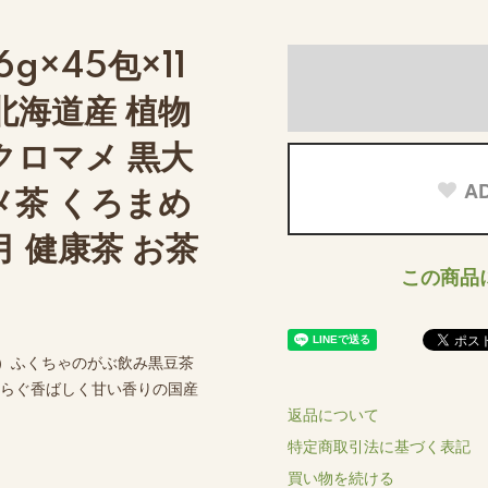
6g×45包×11
北海道産 植物
クロマメ 黒大
AD
メ茶 くろまめ
月 健康茶 お茶
この商品
11袋）ふくちゃのがぶ飲み黒豆茶
心安らぐ香ばしく甘い香りの国産
返品について
特定商取引法に基づく表記
買い物を続ける