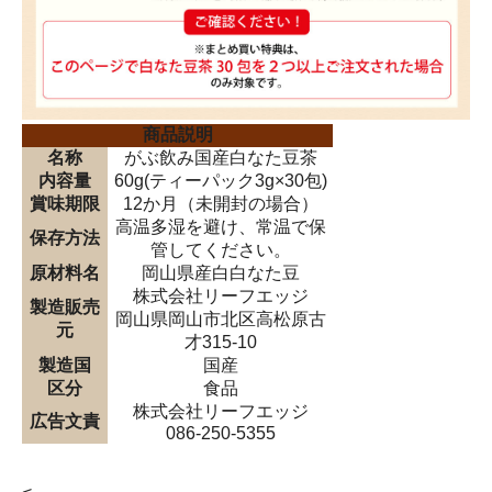
商品説明
名称
がぶ飲み国産白なた豆茶
内容量
60g(ティーパック3g×30包)
賞味期限
12か月（未開封の場合）
高温多湿を避け、常温で保
保存方法
管してください。
原材料名
岡山県産白白なた豆
株式会社リーフエッジ
製造販売
岡山県岡山市北区高松原古
元
才315-10
製造国
国産
区分
食品
株式会社リーフエッジ
広告文責
086-250-5355