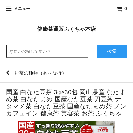
0
メニュー
健康茶通販ふくちゃ本店
検索
お茶の種類（あ～な行）
国産 白なた豆茶 3g×30包 岡山県産 なたま
め茶 白なたまめ 国産なた豆茶 刀豆茶 ナ
タマメ茶 白なた豆茶 国産なたまめ茶 ノン
カフェイン 健康茶 美容茶 お茶 ふくちゃ