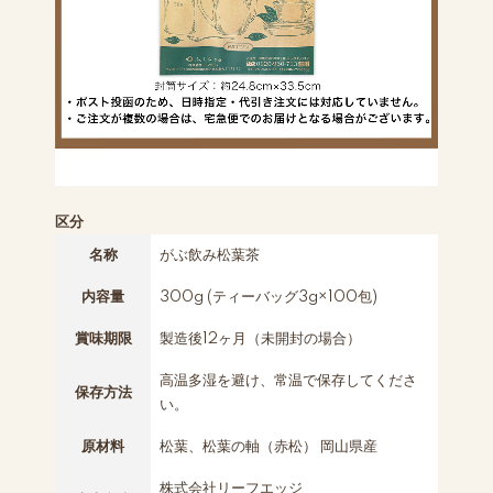
区分
名称
がぶ飲み松葉茶
内容量
300g (ティーバッグ3g×100包)
賞味期限
製造後12ヶ月（未開封の場合）
高温多湿を避け、常温で保存してくださ
保存方法
い。
原材料
松葉、松葉の軸（赤松） 岡山県産
株式会社リーフエッジ