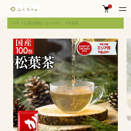
0
TOP
お茶の種類（は～わ行）
松葉茶